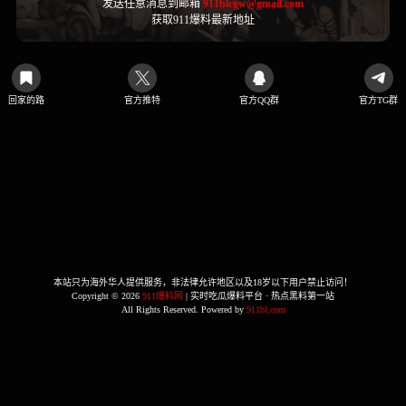
发送任意消息到邮箱
911blcgw@gmail.com
获取911爆料最新地址
回家的路
官方推特
官方QQ群
官方TG群
本站只为海外华人提供服务，非法律允许地区以及18岁以下用户禁止访问！
Copyright © 2026
911爆料网
| 实时吃瓜爆料平台 · 热点黑料第一站
All Rights Reserved. Powered by
911bl.com